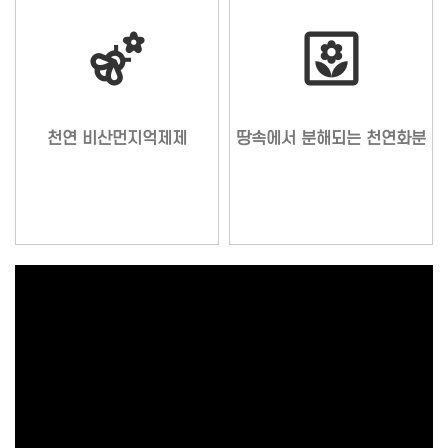
emoji_nature
yard
천연 비산먼지억제제
땅속에서 분해되는 천연화분