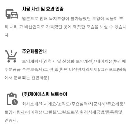
시공 사례 및 효과 인증
commute
염분으로 인해 녹지조성이 불가능했던 토양에 식물이 뿌
리 내리 고 비산먼지로 가득했던 곳에 깨끗한 모습을 보실 수 있습니
다.
주요제품안내
production_quantity_limits
토양개량제(간척지 및 산성화 토양개선)/ 네이처샘(뿌리에
수분공급 수분보습제)그 린 웰(천연 비산먼지억제제)/그린포트(땅속
에서 분해되는 천연화분)
(주)케이에스씨 브로슈어
pending_actions
회사소개/회사개요/조직도/주요실적/시공사례/주요제품/
토양개량제/네이쳐샘/그린웰/그린포트/친환경식재공법/등록증및
인증서。